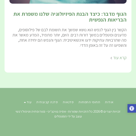
הגוף מדבר: כיצד הבנת הפיזיולוגיה שלנו משפרת את
הבריאות הנפשית
הקשר בין הגוף לנפש הוא נושא שמשך את תשומת לבם של פילוסופים,
מדענים ומטפלים במשך דורות רבים. היום, יותר מתמיד, המדע מאשר את
מה שתרבויות עתיקות ידעו אינטואיטיבית: הגוף והנפש הם יחידה אחת,
והשפיעו זה על זה באופן הדדי.
קרא עוד
אודות
תחומי התמחות
סדנאות
סדנה קבוצתית
עוד
זכויות יוצרים © 2026 כל הזכויות שמורות -
אסיה גווינצ'יני - נטורופתיה וטיפול רגשי
עוצב על ידי
המטפלים